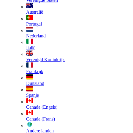
Verenigde Staten
Australië
Portugal
Nederland
Italië
Verenigd Koninkrijk
Frankrijk
Duitsland
Spanje
Canada (Engels)
Canada (Frans)
Andere landen