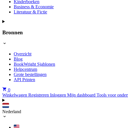
Kinderboeken
Business & Economie
Literatuur & Fictie
Bronnen
Overzicht
Blog
BookWright Sjablonen
Helpcentrum
Grote bestellingen
API Printen
0
Winkelwagen
Registreren
Inloggen
Mijn dashboard
Tools voor onder
Nederland