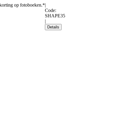
orting op fotoboeken.*
|
Code:
SHAPE35
|
Details