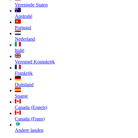
Verenigde Staten
Australië
Portugal
Nederland
Italië
Verenigd Koninkrijk
Frankrijk
Duitsland
Spanje
Canada (Engels)
Canada (Frans)
Andere landen