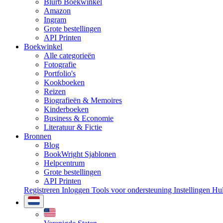
Blurb Boekwinkel
Amazon
Ingram
Grote bestellingen
API Printen
Boekwinkel
Alle categorieën
Fotografie
Portfolio's
Kookboeken
Reizen
Biografieën & Memoires
Kinderboeken
Business & Economie
Literatuur & Fictie
Bronnen
Blog
BookWright Sjablonen
Helpcentrum
Grote bestellingen
API Printen
Registreren
Inloggen
Tools voor ondersteuning
Instellingen
Hu