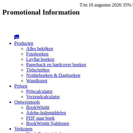
T/m 10 augustus 2026 35% k
Promotional Information
Producten
Alles bekijken
Fotoboeken
Layflat boeken
Paperback en hardcover boeken
Tijdschriften
Notitieboeken & Dagboeken
Wandkunst
Prijzen
Prijscalculator
Verzendcalculator
Ontwerptools
BookWright
Adobe-hulpmiddelen
PDF naar boek
BookWright Sjablonen
Verkopen