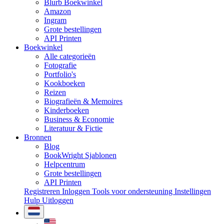
Blurb Boekwinkel
Amazon
Ingram
Grote bestellingen
API Printen
Boekwinkel
Alle categorieën
Fotografie
Portfolio's
Kookboeken
Reizen
Biografieën & Memoires
Kinderboeken
Business & Economie
Literatuur & Fictie
Bronnen
Blog
BookWright Sjablonen
Helpcentrum
Grote bestellingen
API Printen
Registreren
Inloggen
Tools voor ondersteuning
Instellingen
Hulp
Uitloggen