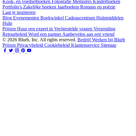
Kook- en voedselboeken
Fotografie
Memoires
Kinderboeken
Portfolio's
Zakelijke boeken
Jaarboeken
Romans en poëzie
Laat je inspireren
Blog
Evenementen
Boekwinkel
Cadeaucentrum
Hulpmiddelen
Hulp
Prijzen
Huur een expert in
Veelgestelde vragen
Verzending
Retourbeleid
Word een partner
Aanbevelen aan een vriend
© 2026 Blurb, Inc. All rights reserved.
Bedrijf
Werken bij Blurb
Prijzen
Privacybeleid
Cookiebeleid
Klantenservice
Sitemap