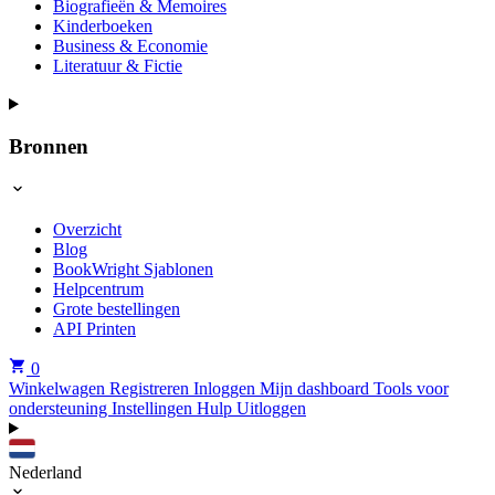
Biografieën & Memoires
Kinderboeken
Business & Economie
Literatuur & Fictie
Bronnen
Overzicht
Blog
BookWright Sjablonen
Helpcentrum
Grote bestellingen
API Printen
0
Winkelwagen
Registreren
Inloggen
Mijn dashboard
Tools voor
ondersteuning
Instellingen
Hulp
Uitloggen
Nederland