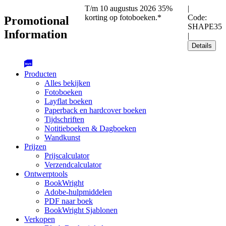
T/m 10 augustus 2026 35%
|
korting op fotoboeken.*
Code:
Promotional
SHAPE35
Information
|
Details
Producten
Alles bekijken
Fotoboeken
Layflat boeken
Paperback en hardcover boeken
Tijdschriften
Notitieboeken & Dagboeken
Wandkunst
Prijzen
Prijscalculator
Verzendcalculator
Ontwerptools
BookWright
Adobe-hulpmiddelen
PDF naar boek
BookWright Sjablonen
Verkopen