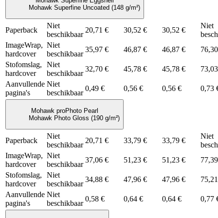
Mohawk Superfine Eggshell
Mohawk Superfine Uncoated (148 g/m²)
Niet
Niet
Paperback
20,71 €
30,52 €
30,52 €
beschikbaar
besch
ImageWrap,
Niet
35,97 €
46,87 €
46,87 €
76,30
hardcover
beschikbaar
Stofomslag,
Niet
32,70 €
45,78 €
45,78 €
73,03
hardcover
beschikbaar
Aanvullende
Niet
0,49 €
0,56 €
0,56 €
0,73 
pagina's
beschikbaar
Mohawk proPhoto Pearl
Mohawk Photo Gloss (190 g/m²)
Niet
Niet
Paperback
20,71 €
33,79 €
33,79 €
beschikbaar
besch
ImageWrap,
Niet
37,06 €
51,23 €
51,23 €
77,39
hardcover
beschikbaar
Stofomslag,
Niet
34,88 €
47,96 €
47,96 €
75,21
hardcover
beschikbaar
Aanvullende
Niet
0,58 €
0,64 €
0,64 €
0,77 
pagina's
beschikbaar