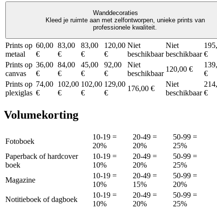
Wanddecoraties
Kleed je ruimte aan met zelfontworpen, unieke prints van
professionele kwaliteit.
Prints op
60,00
83,00
83,00
120,00
Niet
Niet
195
metaal
€
€
€
€
beschikbaar
beschikbaar
€
Prints op
36,00
84,00
45,00
92,00
Niet
139
120,00 €
canvas
€
€
€
€
beschikbaar
€
Prints op
74,00
102,00
102,00
129,00
Niet
214
176,00 €
plexiglas
€
€
€
€
beschikbaar
€
Volumekorting
10-19 =
20-49 =
50-99 =
Fotoboek
20%
20%
25%
Paperback of hardcover
10-19 =
20-49 =
50-99 =
boek
10%
20%
25%
10-19 =
20-49 =
50-99 =
Magazine
10%
15%
20%
10-19 =
20-49 =
50-99 =
Notitieboek of dagboek
10%
20%
25%