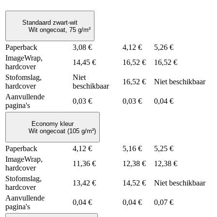
Standaard zwart-wit
Wit ongecoat, 75 g/m²
Paperback
3,08 €
4,12 €
5,26 €
ImageWrap,
14,45 €
16,52 €
16,52 €
hardcover
Stofomslag,
Niet
16,52 €
Niet beschikbaar
hardcover
beschikbaar
Aanvullende
0,03 €
0,03 €
0,04 €
pagina's
Economy kleur
Wit ongecoat (105 g/m²)
Paperback
4,12 €
5,16 €
5,25 €
ImageWrap,
11,36 €
12,38 €
12,38 €
hardcover
Stofomslag,
13,42 €
14,52 €
Niet beschikbaar
hardcover
Aanvullende
0,04 €
0,04 €
0,07 €
pagina's