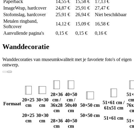
Paperback
14,55 €
15,58 €
17,13 €
ImageWrap, hardcover
24,87 €
25,91 €
27,47 €
Stofomslag, hardcover
25,91 €
26,94 €
Niet beschikbaar
Metalen ringband,
14,12 €
15,09 €
16,58 €
Softcover
Aanvullende pagina's
0,15 €
0,15 €
0,16 €
Wanddecoratie
Wanddecoraties van museumkwaliteit met je favoriete foto's of eigen
ontwerp.
28×36
40×50
51×
20×25
30×30
cm /
cm /
cm
51×61 cm /
Formaat
cm
cm
36x28
50x40
50×50 cm
76x
61x51 cm
cm
cm
c
20×25
30×30
50×50 cm
51×61 cm
cm
cm
28×36
40×50
51×
cm
cm
c