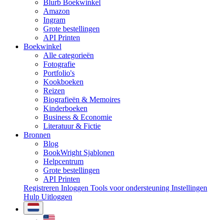
Blurb Boekwinkel
Amazon
Ingram
Grote bestellingen
API Printen
Boekwinkel
Alle categorieën
Fotografie
Portfolio's
Kookboeken
Reizen
Biografieën & Memoires
Kinderboeken
Business & Economie
Literatuur & Fictie
Bronnen
Blog
BookWright Sjablonen
Helpcentrum
Grote bestellingen
API Printen
Registreren
Inloggen
Tools voor ondersteuning
Instellingen
Hulp
Uitloggen