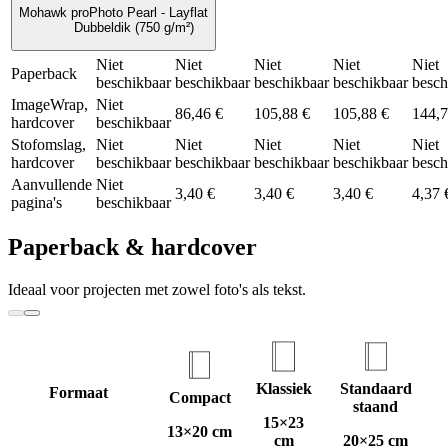
Mohawk proPhoto Pearl - Layflat
Dubbeldik (750 g/m²)
Niet
Niet
Niet
Niet
Niet
Paperback
beschikbaar
beschikbaar
beschikbaar
beschikbaar
besch
ImageWrap,
Niet
86,46 €
105,88 €
105,88 €
144,7
hardcover
beschikbaar
Stofomslag,
Niet
Niet
Niet
Niet
Niet
hardcover
beschikbaar
beschikbaar
beschikbaar
beschikbaar
besch
Aanvullende
Niet
3,40 €
3,40 €
3,40 €
4,37 
pagina's
beschikbaar
Paperback & hardcover
Ideaal voor projecten met zowel foto's als tekst.
Klassiek
Standaard
Formaat
Compact
staand
15×23
13×20 cm
cm
20×25 cm