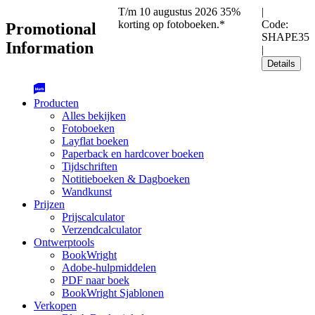
T/m 10 augustus 2026 35%
|
korting op fotoboeken.*
Code:
Promotional
SHAPE35
Information
|
Details
Producten
Alles bekijken
Fotoboeken
Layflat boeken
Paperback en hardcover boeken
Tijdschriften
Notitieboeken & Dagboeken
Wandkunst
Prijzen
Prijscalculator
Verzendcalculator
Ontwerptools
BookWright
Adobe-hulpmiddelen
PDF naar boek
BookWright Sjablonen
Verkopen