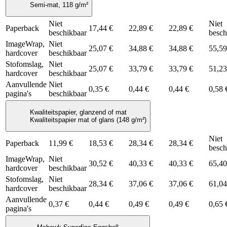
Semi-mat, 118 g/m²
Niet
Niet
Paperback
17,44 €
22,89 €
22,89 €
beschikbaar
besch
ImageWrap,
Niet
25,07 €
34,88 €
34,88 €
55,59
hardcover
beschikbaar
Stofomslag,
Niet
25,07 €
33,79 €
33,79 €
51,23
hardcover
beschikbaar
Aanvullende
Niet
0,35 €
0,44 €
0,44 €
0,58 
pagina's
beschikbaar
Kwaliteitspapier, glanzend of mat
Kwaliteitspapier mat of glans (148 g/m²)
Niet
Paperback
11,99 €
18,53 €
28,34 €
28,34 €
besch
ImageWrap,
Niet
30,52 €
40,33 €
40,33 €
65,40
hardcover
beschikbaar
Stofomslag,
Niet
28,34 €
37,06 €
37,06 €
61,04
hardcover
beschikbaar
Aanvullende
0,37 €
0,44 €
0,49 €
0,49 €
0,65 
pagina's