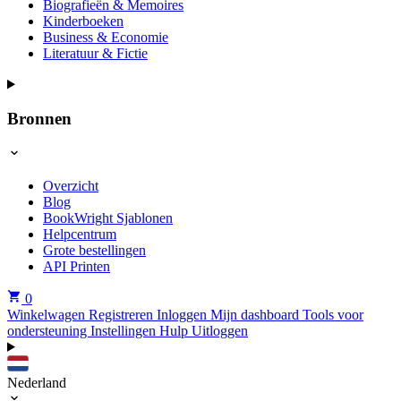
Biografieën & Memoires
Kinderboeken
Business & Economie
Literatuur & Fictie
Bronnen
Overzicht
Blog
BookWright Sjablonen
Helpcentrum
Grote bestellingen
API Printen
0
Winkelwagen
Registreren
Inloggen
Mijn dashboard
Tools voor
ondersteuning
Instellingen
Hulp
Uitloggen
Nederland