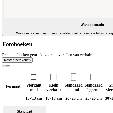
Wanddecoratie
Wanddecoraties van museumkwaliteit met je favoriete foto's of ei
Fotoboeken
Premium boeken gemaakt voor het vertellen van verhalen.
Kosten berekenen
Vierkant
Klein
Standaard
Standaard
Gr
Formaat
mini
vierkant
staand
liggend
vie
13×13 cm
18×18 cm
20×25 cm
25×20 cm
30×
Standaard