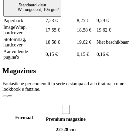
Standaard kleur
Wit ongecoat, 105 g/m²
Paperback
7,23 €
8,25 €
9,29 €
ImageWrap,
17,55 €
18,58 €
19,62 €
hardcover
Stofomslag,
18,58 €
19,62 €
Niet beschikbaar
hardcover
Aanvullende
0,15 €
0,15 €
0,16 €
pagina's
Magazines
Fantastiche per contenuti in serie o stampa ad alta tiratura, come
lookbook e fanzine.
Formaat
Premium magazine
22×28 cm