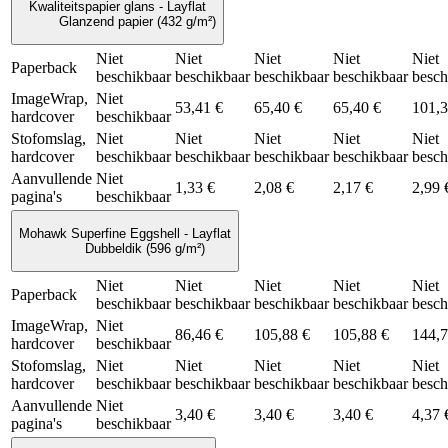
Kwaliteitspapier glans - Layflat
Glanzend papier (432 g/m²)
Niet
Niet
Niet
Niet
Niet
Paperback
beschikbaar
beschikbaar
beschikbaar
beschikbaar
besch
ImageWrap,
Niet
53,41 €
65,40 €
65,40 €
101,3
hardcover
beschikbaar
Stofomslag,
Niet
Niet
Niet
Niet
Niet
hardcover
beschikbaar
beschikbaar
beschikbaar
beschikbaar
besch
Aanvullende
Niet
1,33 €
2,08 €
2,17 €
2,99 
pagina's
beschikbaar
Mohawk Superfine Eggshell - Layflat
Dubbeldik (596 g/m²)
Niet
Niet
Niet
Niet
Niet
Paperback
beschikbaar
beschikbaar
beschikbaar
beschikbaar
besch
ImageWrap,
Niet
86,46 €
105,88 €
105,88 €
144,7
hardcover
beschikbaar
Stofomslag,
Niet
Niet
Niet
Niet
Niet
hardcover
beschikbaar
beschikbaar
beschikbaar
beschikbaar
besch
Aanvullende
Niet
3,40 €
3,40 €
3,40 €
4,37 
pagina's
beschikbaar